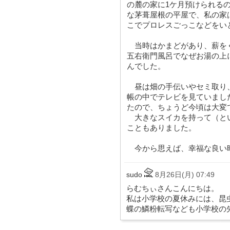
の麓の家に1ケ月預けられる
な茅葺屋根の平屋で、私の家
こでプロレスごっこなどをい
当時はかまどがあり、薪を
五右衛門風呂でなぜお湯の上
んでした。
昼は畑の手伝いやセミ取り
帳の中でテレビを見ていまし
たので、ちょうど今頃は大変
大きなスイカを持って（と
こともありました。
今から思えば、幸福な良い
sudo
8月26日(月) 07:49
らむちぃさんこんにちは。
私は小学校の夏休みには、昆
蝶の鱗粉転写なども小学校の