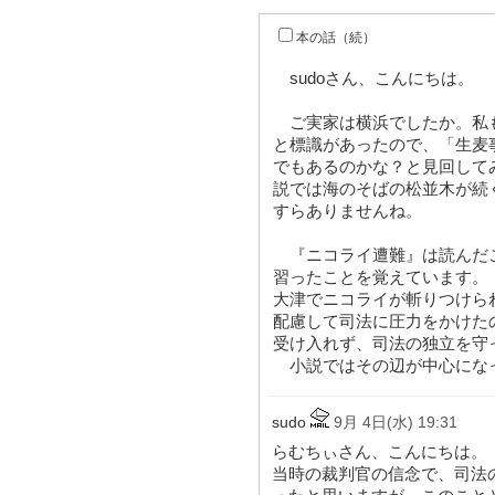
本の話（続）
sudoさん、こんにちは。
ご実家は横浜でしたか。私
と標識があったので、「生麦
でもあるのかな？と見回して
説では海のそばの松並木が続
すらありませんね。
『ニコライ遭難』は読んだ
習ったことを覚えています。
大津でニコライが斬りつけら
配慮して司法に圧力をかけた
受け入れず、司法の独立を守
小説ではその辺が中心にな
sudo
9月 4日(水) 19:31
らむちぃさん、こんにちは。
当時の裁判官の信念で、司法