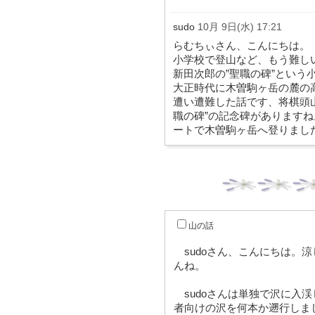
sudo
10月 9日(水) 17:21
らむちぃさん、こんにちは。
小学校で登山など、もう難し
新田次郎の”聖職の碑”という
大正時代に木曽駒ヶ岳の麓の
遭い遭難した話です、将棋頭
職の碑”の記念碑があります
ートで木曽駒ヶ岳へ登りまし
山の話
sudoさん、こんにちは。
んね。
sudoさんは単独で沢に入
者向けの沢を何本か遡行しま