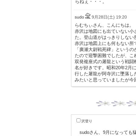
らねぇ・・・。
sudo
9月28日(土) 19:20
らむちぃさん、こんにちは。
赤沢は地図にも出ていない小
た。登山道がはっきりしない
赤沢は地図上にも何もない所
「廣瀬大尉戦死碑」というのが
たので迎撃困難でしたが、こ
双発複座式の屠龍という戦闘機
名が好きです。昭和20年2月
行した屠龍が阿寺沢に墜落し
みたいと思っていましたが今
沢登り
sudoさん、9月になって