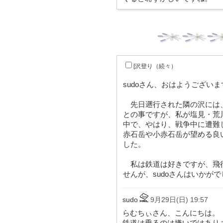
[沢登り（続々）
sudoさん、おはようございま
先日遡行された隣の沢には
との事ですが、私が塩見・荒
中で、やはり、戦争中に遭難
赤石岳や小赤石岳が望める良
した。
私は鉄道は好きですが、飛
せんが、sudoさんはいかが
sudo
9月29日(日) 19:57
らむちぃさん、こんにちは。
鉄道は乗るのは嫌いではあり