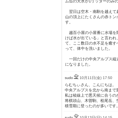
ム缶の天水が1リッターのみ
翌日は空木・南駒を越えて
山の頂上にたくさんの赤トン
す。
越百小屋の小屋番に水場を
けば水が出ている」と言われ
て、ここ数日の水不足を癒す
って、体中を洗いました。
一回だけの中央アルプス縦
になりました。
sudo
10月11日(金) 17:50
らむちぃさん、こんにちは。
中央アルプスを北から南まで
私は稜線上で悪天候に合うの
将棋頭山、木曽駒、桧尾岳、
積雪期に登ったのが多いです
sudo
10月13日(日) 14:15