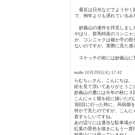
最近は日光などでようやく
で、例年よりも遅れているみ
妙義山の連作を拝見しまし
やはり、群馬特産のコンニャ
が、コンニャクは確か芋の部
ないのですが、実際に見た感
スケッチの前には妙義山に
sudo
10月29日(火) 17:42
らむちぃさん、こんにちは。
絵を見て頂いてありがとうご
妙義山の麓には今年の秋に３
こんにゃく畑を絵に描いたの
3回目に行った時に、蒟蒻畑
何かで見たのですが、こんに
直すらしいですね。
あの辺りには適当な駐車場が
紅葉の景色を描きにもう一度
妙義山には登っていません。