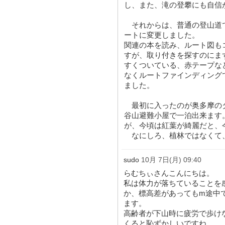
し、また、滝の登攀にも自信
それからは、普通の登山道
ートに変更しました。
関連の本を読み、ルート図も
すが、取り付きを探すのにま
すくついている、赤テープな
なくルートファインディング
ました。
最初に入ったのが奥多摩の
谷山避難小屋で一泊出来ます
が、今頃は紅葉が綺麗だと、
なにしろ、植林ではなくて
sudo
10月 7日(月) 09:40
らむちぃさんこんにちは。
私は体力が落ちていることを
か、標高差があってもm途中
ます。
高齢者が下山時に疲労で歩け
くると恥ずかしいですね。