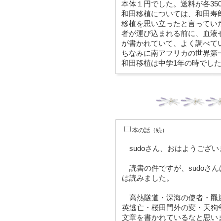
本体１円でした。送料が各35
和田移植については、和田寿
移植を思い立ったと言ってい
者が運び込まれる前に、血液
が書かれていて、よく調べて
ちなみに南アフリカの世界第
和田移植は中学1年の時でし
本の話（続）
sudoさん、おはようござい
読書の件ですが、sudoさん
は読みました。
高熱隧道・深海の使者・羆
英逃亡・桜田門外の変・天狗
文章を書かれているなと思い