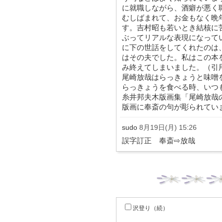
に就職しながら、酒癖が悪く
むしばまれて、お金もなく晩
す。吉村昭も若いとき結核に
ぶってリアルな表現になって
に下の世話をしてくれたのは
はその夫でした。私はこの本
み終えてしまいました。（引
尾崎放哉はらっきょうと味噌
らっきょうを食べる時、いつ
糸井邦夫木版画集「尾崎放哉
版画に奉斎の句が彫られてい
sudo
8月19日(月) 15:26
誤字訂正 奉斎⇨放哉
沢登り（続）