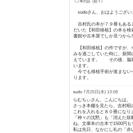
本の話（続々）
sudoさん、おはようござい
吉村氏の本が７９冊もある
だいた【和田移植】の本を検
書館や古本屋でしか見つから
【和田移植】の件ですが、
みを過ごしていた時に、新聞
えています。 その後、脳
います。
今でも移植手術が進まない
ります。
sudo
7月25日(木) 13:08
らむちぃさん、こんにちは。
さっき本棚を見たら、吉村昭
これを入れると８０冊になり
「神々の沈黙」も「消えた鼓動
ね。文庫本の古本で1500円
私は先日、なかにし礼の「赤