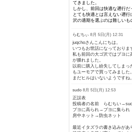
てきました。
しかし、前回は快適な遡行だ
とても快適とは言えない遡行
沢の適期を選ぶのは難しいも
らむちぃ
8月 5日(月) 12:31
juqchoさんこんにちは。
いつもお世話になっておりま
私も前回の大ゴ沢ではブヨに
が腫れました。
以前に購入し紛失してしまっ
もユーモアで買ってみました
まだヒルはいないようですね
sudo
8月 5日(月) 12:53
正誤表
投稿者の名前 らむちい→sud
ブヨに高られ→ブヨに集られ
房中ネット→防虫ネット
最近イタズラの書き込みがあ