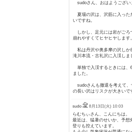
sudoさん、おはようござい
夏場の沢は、沢筋に入った
いですね。
しかし、足元には岩がごろ
崩れやすくてヒヤヒヤします
私は丹沢や奥多摩の沢しか
滝川本流・古礼沢に入渓しま
単独で入渓するときには、6
ました。
sudoさんも撤退を考えて
の長い沢はリスクが大きいで
sudo
8月13日(火) 10:03
らむちぃさん、こんにちは。
最近は、猛暑のせいか、予想
登りも控えています。
もう少し気象状況が普通にな