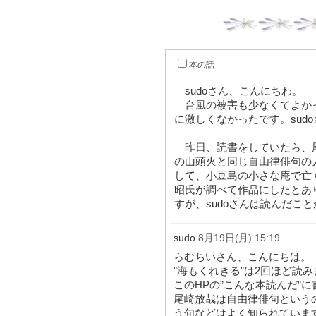
本の話
sudoさん、こんにちわ。
台風の被害も少なくてよか
に激しくなかったです。sud
昨日、読書をしていたら、
の山頭火と同じ自由律俳句の
して、小豆島の小さな庵で亡
昭氏が調べて作品にしたとあ
すが、sudoさんは読んだこ
sudo
8月19日(月) 15:19
らむちいさん、こんにちは。
”海もくれきる”は2回ほど読
このHPの”こんな本読んだ”
尾崎放哉は自由律俳句という
う句などはよく知られていま