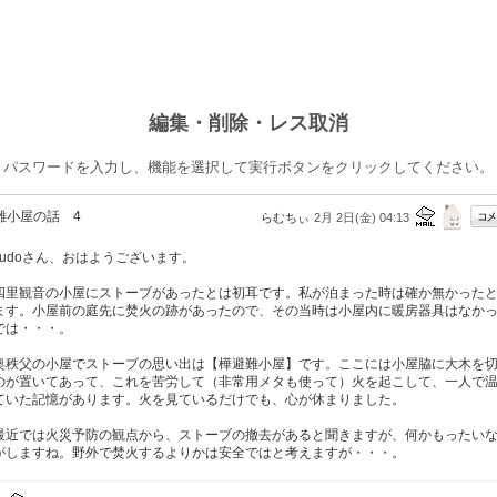
編集・削除・レス取消
パスワードを入力し、機能を選択して実行ボタンをクリックしてください。
難小屋の話 4
らむちぃ
2月 2日(金) 04:13
udoさん、おはようございます。
里観音の小屋にストーブがあったとは初耳です。私が泊まった時は確か無かった
ます。小屋前の庭先に焚火の跡があったので、その当時は小屋内に暖房器具はなか
では・・・。
秩父の小屋でストーブの思い出は【樺避難小屋】です。ここには小屋脇に大木を
のが置いてあって、これを苦労して（非常用メタも使って）火を起こして、一人で
ていた記憶があります。火を見ているだけでも、心が休まりました。
近では火災予防の観点から、ストーブの撤去があると聞きますが、何かもったい
がしますね。野外で焚火するよりかは安全ではと考えますが・・・。