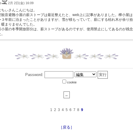
do
2月 2日(金) 16:09
むちぃさんこんにちは。
里観音避難小屋の薪ストーブは最近整えたと、web上に記事がありました。樺小屋は
〜３年前に泊まったことがありますが、雪が積もっていて、薪にする枯れ木が余り拾
、暖まりませんでした。
坂小屋の冬季開放部分は、薪ストーブがあるのですが、使用禁止にしてあるのが残念
た。
Password:
cookie
1
2
3
4
5
6
7
8
9
［戻る］