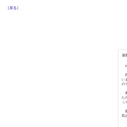
［戻る］
避
s
四
い
の
奥
た
っ
最
気