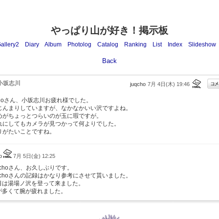
やっぱり山が好き！掲示板
allery2
Diary
Album
Photolog
Catalog
Ranking
List
Index
Slideshow
Back
小坂志川
juqcho
7月 4日(木) 19:46
udoさん、小坂志川お疲れ様でした。
じんまりしていますが、なかなかいい沢ですよね。
めがちょっとつらいのが玉に瑕ですが。
れにしてもカメラが見つかって何よりでした。
りがたいことですね。
do
7月 5日(金) 12:25
qchoさん、お久しぶりです。
uqchoさんの記録はかなり参考にさせて貰いました。
日は湯場ノ沢を登って来ました。
が多くて腕が疲れました。