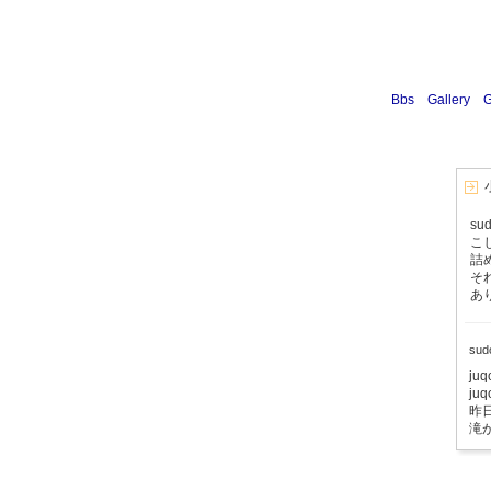
Bbs
Gallery
G
s
こ
詰
そ
あ
su
ju
j
昨
滝