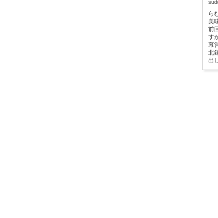
su
ら
美
前
す
幕
北
出