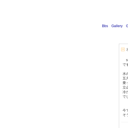
Bbs
Gallery
G
s
で
水
五
乗
立
冷
で
今
そ