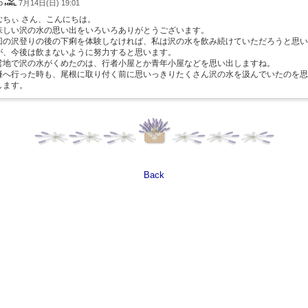
do
7月14日(日) 19:01
むちぃ さん、こんにちは。
味しい沢の水の思い出をいろいろありがとうございます。
回の沢登りの後の下痢を体験しなければ、私は沢の水を飲み続けていただろうと思い
が、今後は飲まないように努力すると思います。
営地で沢の水がくめたのは、行者小屋とか青年小屋などを思い出しますね。
鎌へ行った時も、尾根に取り付く前に思いっきりたくさん沢の水を汲んでいたのを思
します。
Back