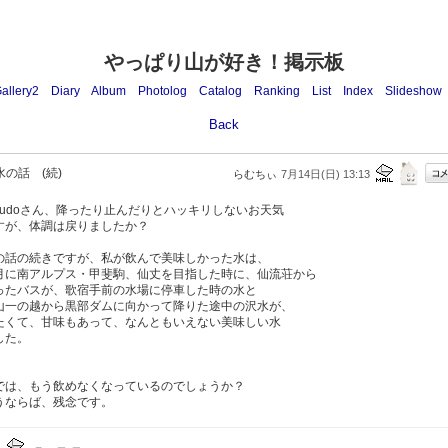
やっぱり山が好き！掲示板
allery2
Diary
Album
Photolog
Catalog
Ranking
List
Index
Slideshow
Back
水の話 (続)
らむちぃ
7月14日(日) 13:13
udoさん、降ったり止んだりとハッキリしないお天気
すが、体調は戻りましたか？
の話の続きですが、私が飲んで美味しかった水は、
月に南アルプス・甲斐駒、仙丈を目指した時に、仙流荘から
ったバスが、歌宿手前の水場に停車した時の水と
山一の越から黒部ダムに向かって降りた途中の沢水が、
たくて、甘味もあって、なんともいえない美味しい水
した。
では、もう飲めなくなっているのでしょうか？
うならば、残念です。