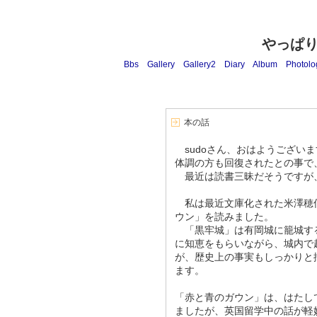
やっぱ
Bbs
Gallery
Gallery2
Diary
Album
Photolo
本の話
sudoさん、おはようございま
体調の方も回復されたとの事で
最近は読書三昧だそうですが
私は最近文庫化された米澤穂
ウン」を読みました。
「黒牢城」は有岡城に籠城す
に知恵をもらいながら、城内で
が、歴史上の事実もしっかりと
ます。
「赤と青のガウン」は、はたし
ましたが、英国留学中の話が軽