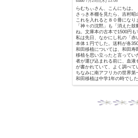
sudo
7月25日(木) 13:08
らむちぃさん、こんにちは。
さっき本棚を見たら、吉村昭
これを入れると８０冊になり
「神々の沈黙」も「消えた鼓動
ね。文庫本の古本で1500円
私は先日、なかにし礼の「赤
本体１円でした。送料が各35
和田移植については、和田寿
移植を思い立ったと言ってい
者が運び込まれる前に、血液
が書かれていて、よく調べて
ちなみに南アフリカの世界第
和田移植は中学1年の時でし