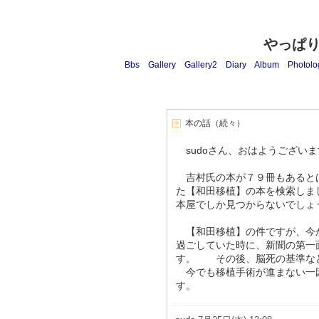
やっぱ
Bbs
Gallery
Gallery2
Diary
Album
Photolo
本の話（続々）
sudoさん、おはようございま
吉村氏の本が７９冊もあると
た【和田移植】の本を検索しま
本屋でしか見つからないでしょ
【和田移植】の件ですが、今
過ごしていた時に、新聞の第一
す。 その後、脳死の基準な
今でも移植手術が進まない一
す。