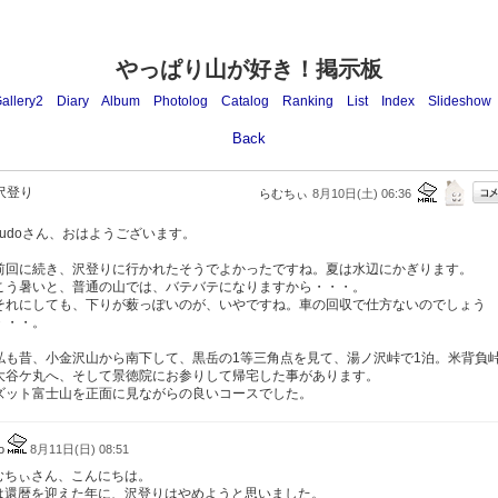
やっぱり山が好き！掲示板
allery2
Diary
Album
Photolog
Catalog
Ranking
List
Index
Slideshow
Back
沢登り
らむちぃ
8月10日(土) 06:36
udoさん、おはようございます。
回に続き、沢登りに行かれたそうでよかったですね。夏は水辺にかぎります。
う暑いと、普通の山では、バテバテになりますから・・・。
れにしても、下りが薮っぽいのが、いやですね。車の回収で仕方ないのでしょう
・・・。
も昔、小金沢山から南下して、黒岳の1等三角点を見て、湯ノ沢峠で1泊。米背負
大谷ケ丸へ、そして景徳院にお参りして帰宅した事があります。
ット富士山を正面に見ながらの良いコースでした。
do
8月11日(日) 08:51
むちぃさん、こんにちは。
は還暦を迎えた年に、沢登りはやめようと思いました。