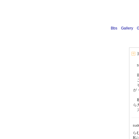
Bbs
Gallery
G
s
前
こ
そ
が
私
ら
ズ
su
ら
私