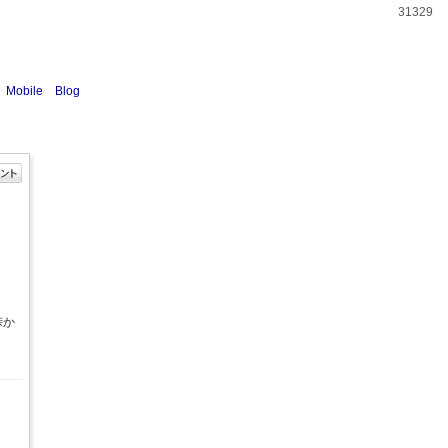
31329
Mobile
Blog
峠か