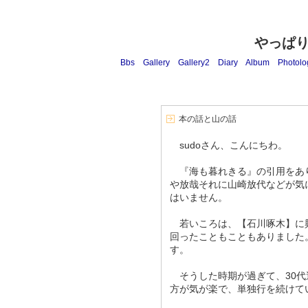
やっぱ
Bbs
Gallery
Gallery2
Diary
Album
Photolo
本の話と山の話
sudoさん、こんにちわ。
『海も暮れきる』の引用をあ
や放哉それに山崎放代などが気
はいません。
若いころは、【石川啄木】に興
回ったこともこともありました
す。
そうした時期が過ぎて、30代
方が気が楽で、単独行を続けて