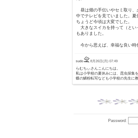
昼は畑の手伝いやセミ取り、
中でテレビを見ていました。夏
ちょうど今頃は大変でした。
大きなスイカを持って（とい
もありました。
今から思えば、幸福な良い時
sudo
8月26日(月) 07:49
らむちぃさんこんにちは。
私は小学校の夏休みには、昆虫採集
蝶の鱗粉転写なども小学校の先生に
Password: