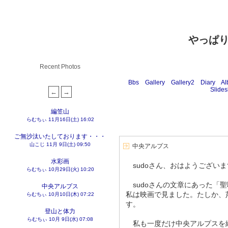
やっぱ
Recent Photos
Bbs
Gallery
Gallery2
Diary
Al
Slide
編笠山
らむちぃ
11月16日(土) 16:02
ご無沙汰いたしております・・・
山こじ
11月 9日(土) 09:50
中央アルプス
水彩画
sudoさん、おはようございま
らむちぃ
10月29日(火) 10:20
sudoさんの文章にあった「
中央アルプス
私は映画で見ました。たしか、
らむちぃ
10月10日(木) 07:22
す。
登山と体力
らむちぃ
10月 9日(水) 07:08
私も一度だけ中央アルプスを