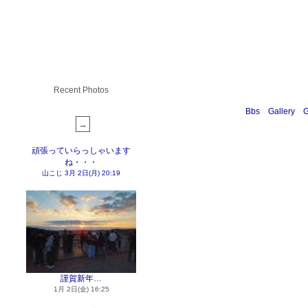
Recent Photos
Bbs
Gallery
G
頑張っていらっしゃいます
ね・・・
山こじ
3月 2日(月) 20:19
謹賀新年…
1月 2日(金) 16:25