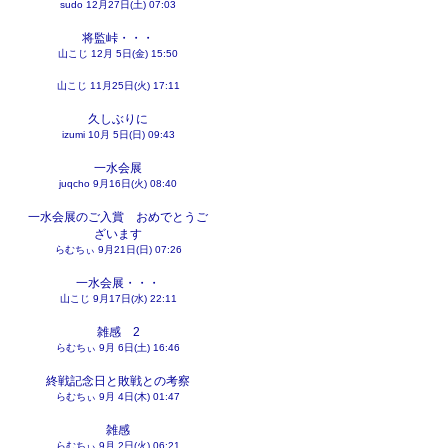
sudo
12月27日(土) 07:03
将監峠・・・
山こじ
12月 5日(金) 15:50
山こじ
11月25日(火) 17:11
久しぶりに
izumi
10月 5日(日) 09:43
一水会展
juqcho
9月16日(火) 08:40
一水会展のご入賞 おめでとうご
ざいます
らむちぃ
9月21日(日) 07:26
一水会展・・・
山こじ
9月17日(水) 22:11
雑感 2
らむちぃ
9月 6日(土) 16:46
終戦記念日と敗戦との考察
らむちぃ
9月 4日(木) 01:47
雑感
らむちぃ
9月 2日(火) 06:21