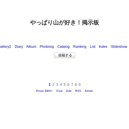
やっぱり山が好き！掲示板
allery2
Diary
Album
Photolog
Catalog
Ranking
List
Index
Slideshow
1
2
3
4
5
6
7
8
9
Photo BBS+
Post
Edit
RSS
Admin