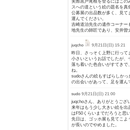
実際黒戸尾根を登るにはこの
スへの道という絵の題名を真
公募展の出品数が多く、見て
運んでください。
吉崎道治先生の遺作コーナー
地先生の師匠であり、安井曽
juqcho
9月21日(日) 15:21
昨日、さっそく上野に行って
小さいというお話でしたが、
落ち着いた色合いがすてきで
ね。
sudoさんの絵もすばらしか
の出会いがあって、足を運ん
sudo
9月21日(日) 21:00
juqchoさん、ありがとうご
来年はもう少し大きい絵を出
はF50くらいまでだろうと思
先日は、ゴッホ展も見てこよ
が長いのでやめました。