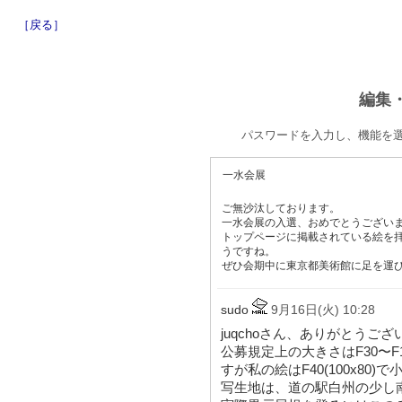
［戻る］
編集
パスワードを入力し、機能を
一水会展
ご無沙汰しております。
一水会展の入選、おめでとうござい
トップページに掲載されている絵を
うですね。
ぜひ会期中に東京都美術館に足を運
sudo
9月16日(火) 10:28
juqchoさん、ありがとうご
公募規定上の大きさはF30〜F10
すが私の絵はF40(100x80)
写生地は、道の駅白州の少し