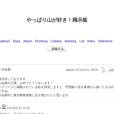
やっぱり山が好き！掲示板
allery2
Diary
Album
Photolog
Catalog
Ranking
List
Index
Slideshow
一水会展
juqcho
9月16日(火) 08:40
無沙汰しております。
水会展の入選、おめでとうございます！
ップページに掲載されている絵を拝見しますと、甲斐駒ヶ岳を東側から描いたもの
ですね。
ひ会期中に東京都美術館に足を運びたいと思います。
do
9月16日(火) 10:28