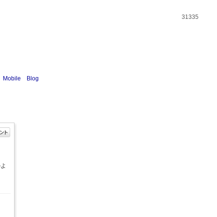
31335
Mobile
Blog
のよ