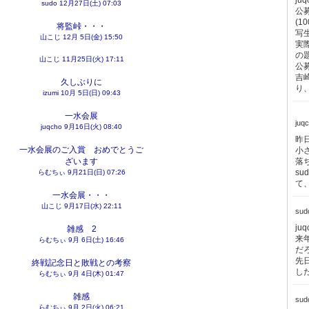
j
sudo
12月27日(土) 07:03
公募
(1
将監峠・・・
写
山こじ
12月 5日(金) 15:50
実
の
山こじ
11月25日(火) 17:11
公
吉
久しぶりに
り
izumi
10月 5日(日) 09:43
一水会展
juq
juqcho
9月16日(火) 08:40
昨
一水会展のご入賞 おめでとうご
小
ざいます
落
s
らむちぃ
9月21日(日) 07:26
て
一水会展・・・
山こじ
9月17日(水) 22:11
su
j
雑感 2
来
らむちぃ
9月 6日(土) 16:46
だ
先
終戦記念日と敗戦との考察
し
らむちぃ
9月 4日(木) 01:47
雑感
su
らむちぃ
9月 2日(火) 06:21