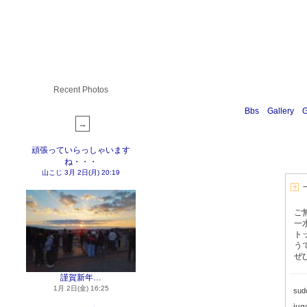
Recent Photos
Bbs
Gallery
G
頑張っていらっしゃいます
ね・・・
山こじ
3月 2日(月) 20:19
ご
一
ト
う
ぜ
謹賀新年…
1月 2日(金) 16:25
su