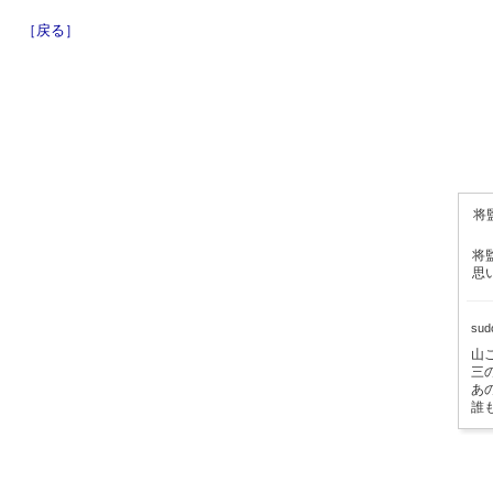
［戻る］
将
将
思
su
山
三
あ
誰