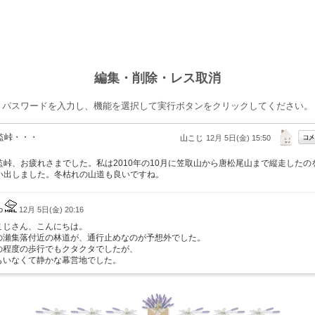
編集・削除・レス取消
パスワードを入力し、機能を選択して実行ボタンをクリックしてください。
監峠・・・
山こじ
12月 5日(金) 15:50
監峠、お疲れさまでした。私は2010年の10月に笠取山から唐松尾山まで縦走したの
い出しました。冬枯れの山道も良いですね。
do
12月 5日(金) 20:16
こじさん、こんにちは。
の瀬集落付近の林道が、通行止めなのが予想外でした。
の程度の歩行でもクタクタでしたが、
もいなくて静かな幕営地でした。