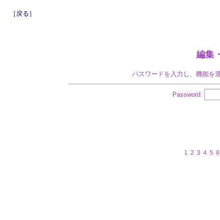
［戻る］
編集
パスワードを入力し、機能を
Password:
1
2
3
4
5
6