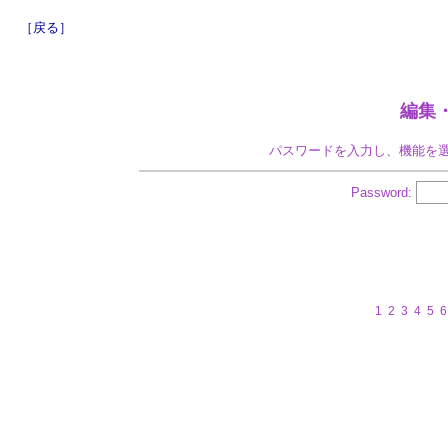
［戻る］
編集
パスワードを入力し、機能を
Password:
1
2
3
4
5
6