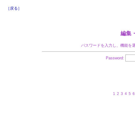
［戻る］
編集
パスワードを入力し、機能を
Password:
1
2
3
4
5
6