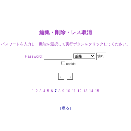
編集・削除・レス取消
パスワードを入力し、機能を選択して実行ボタンをクリックしてください。
Password:
cookie
1
2
3
4
5
6
7
8
9
10
11
12
13
14
15
［戻る］