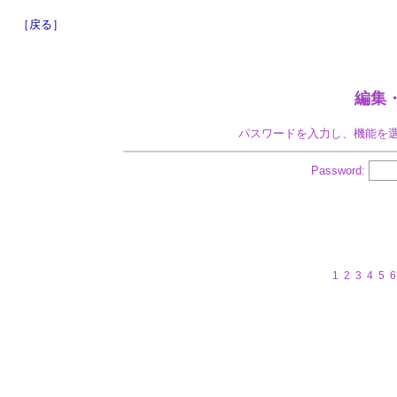
［戻る］
編集
パスワードを入力し、機能を
Password:
1
2
3
4
5
6