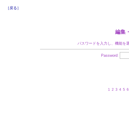
［戻る］
編集
パスワードを入力し、機能を
Password:
1
2
3
4
5
6