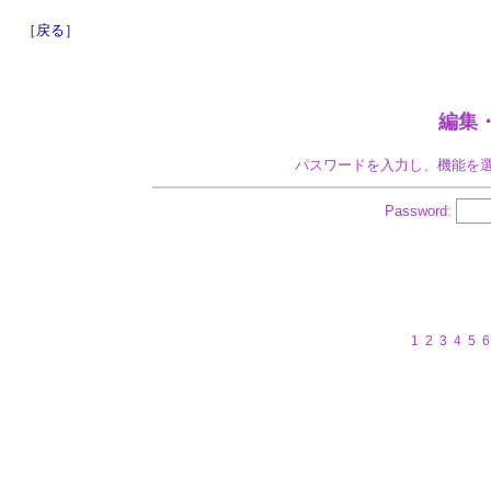
［戻る］
編集
パスワードを入力し、機能を
Password:
1
2
3
4
5
6