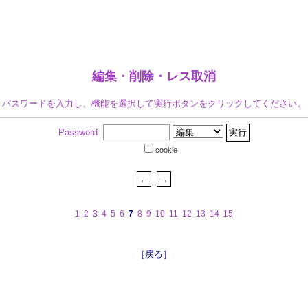
編集・削除・レス取消
パスワードを入力し、機能を選択して実行ボタンをクリックしてください。
Password:
cookie
1
2
3
4
5
6
7
8
9
10
11
12
13
14
15
［戻る］