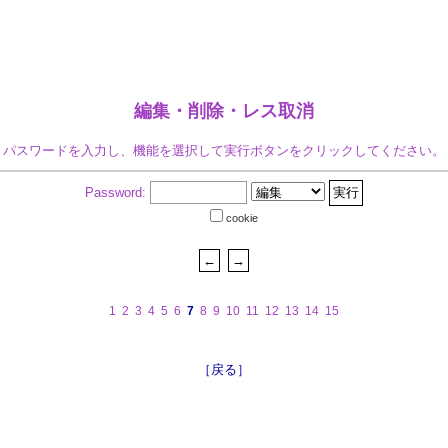
編集・削除・レス取消
パスワードを入力し、機能を選択して実行ボタンをクリックしてください。
Password:
cookie
1
2
3
4
5
6
7
8
9
10
11
12
13
14
15
［戻る］