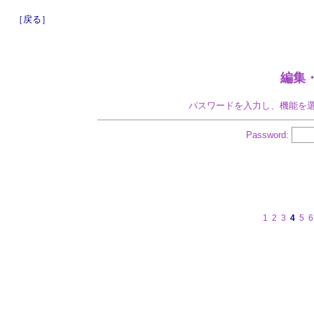
［戻る］
編集
パスワードを入力し、機能を
Password:
1
2
3
4
5
6