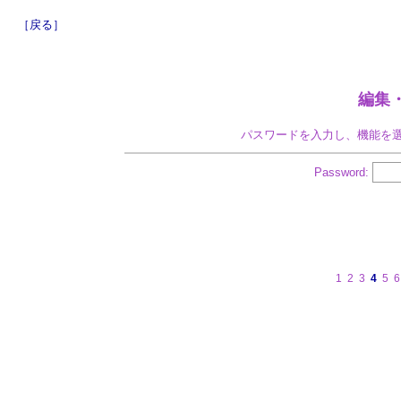
［戻る］
編集
パスワードを入力し、機能を
Password:
1
2
3
4
5
6