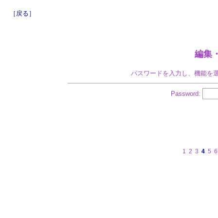
［戻る］
編集
パスワードを入力し、機能を
Password:
1
2
3
4
5
6