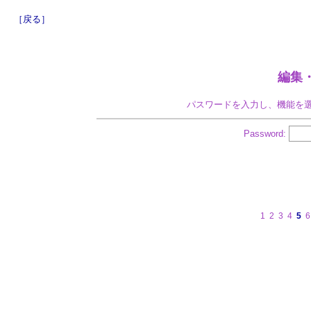
［戻る］
編集
パスワードを入力し、機能を
Password:
1
2
3
4
5
6