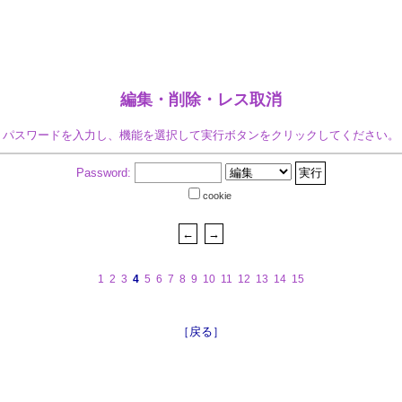
編集・削除・レス取消
パスワードを入力し、機能を選択して実行ボタンをクリックしてください。
Password:
cookie
1
2
3
4
5
6
7
8
9
10
11
12
13
14
15
［戻る］