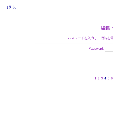
［戻る］
編集
パスワードを入力し、機能を
Password:
1
2
3
4
5
6