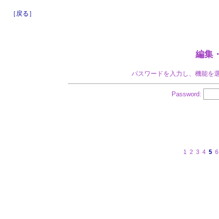
［戻る］
編集
パスワードを入力し、機能を
Password:
1
2
3
4
5
6