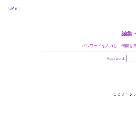
［戻る］
編集
パスワードを入力し、機能を
Password:
1
2
3
4
5
6