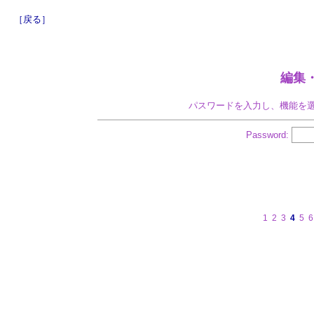
［戻る］
編集
パスワードを入力し、機能を
Password:
1
2
3
4
5
6