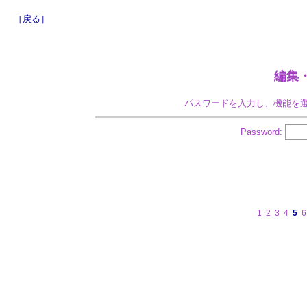
［戻る］
編集
パスワードを入力し、機能を
Password:
1
2
3
4
5
6