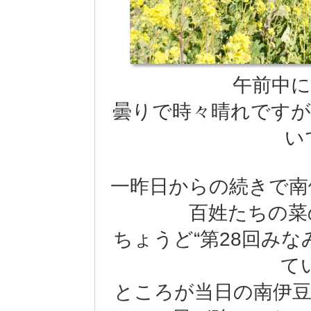
午前中に
曇りで時々晴れですが
い
一昨日からの続きで南
百姓たちの菜
ちょうど“第28回み
て
ところが当日の南伊豆