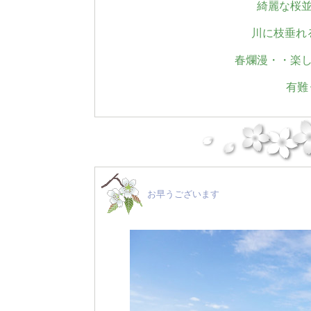
綺麗な桜
川に枝垂れ
春爛漫・・楽
有難
お早うございます