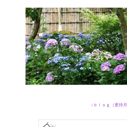
↓ｂｌｏｇ（更待