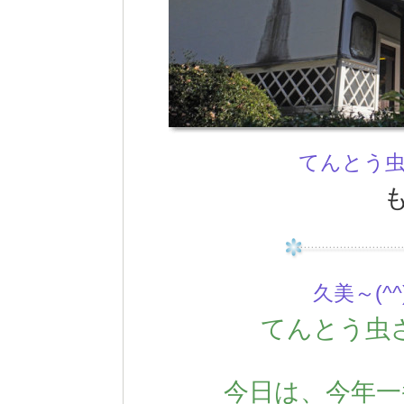
てんとう
久美～(^^
てんとう虫
今日は、今年一