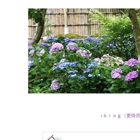
↓ｂｌｏｇ（更待