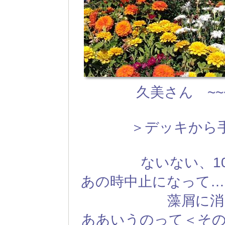
久美さん ~~
＞デッキから
ないない、1
あの時中止になって…
藻屑に消
ああいうのって＜その