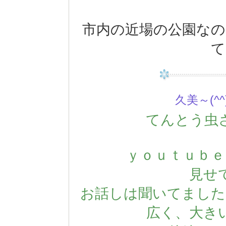
市内の近場の公園なの
て
久美～(^^
てんとう虫
ｙｏｕｔｕｂｅ
見せ
お話しは聞いてました
広く、大き