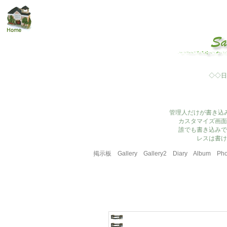
◇◇日
管理人だけが書き込
カスタマイズ画面
誰でも書き込みで
レスは書け
掲示板
Gallery
Gallery2
Diary
Album
Pho