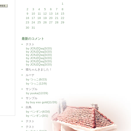
1
2
3
4
5
6
7
8
9
10
11
12
13
14
15
16
17
18
19
20
21
22
23
24
25
26
27
28
29
30
31
最新のコメント
テスト
by JCfUZQsq(3/20)
by JCfUZQsq(3/20)
by JCfUZQsq(3/20)
by JCfUZQsq(3/20)
by JCfUZQsq(3/20)
by JCfUZQsq(3/20)
猫ちゃんきました！
ルーナ
by つっこ(6/23)
by つっこ(12/9)
サンプル
by yuuka(12/29)
サンプル
by buy eso gold(11/26)
白鳥
by ペンギン(4/24)
by ペンギン(3/1)
テスト
テスト