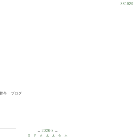
381929
携帯
ブログ
←
2026-8
→
日
月
火
水
木
金
土