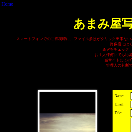
Home
あまみ屋
スマートフォンでのご投稿時に、ファイル参照がクリック出来ない
肖像権には
B/Wをチェック
お１人様何回でも応
当サイトにての
管理人の判断
Name:
Email:
Title: