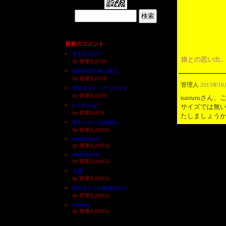
最新のコメント
空を見上げて
娘との思い出
by 管理人(1/12)
諸鈍の空を切り取る
by 管理人(12/9)
管理人
2015年10
夕映えのトックリキワタ
by 管理人(12/9)
nairuru
かくれんぼ
サイズでは無
by 管理人(9/5)
たしましょう
母ちゃんには内緒ね。
by 管理人(10/16)
09083991541
by 管理人(10/15)
09083991541
by 管理人(10/15)
土盛
by 管理人(10/15)
初めまして土盛海岸さん
by 管理人(10/15)
morning
by 管理人(10/15)