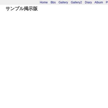
Home
Bbs
Gallery
Gallery2
Diary
Album
P
サンプル掲示版