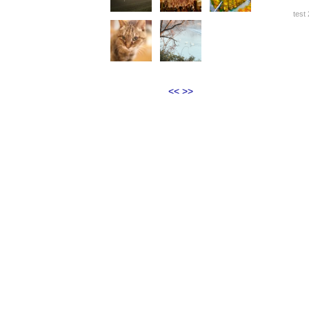
test
<<
>>