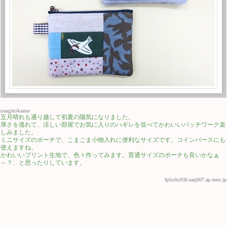
usagitokame
五月晴れも通り越して初夏の陽気になりました。
厚さを逃れて、涼しい部屋でお気に入りのハギレを並べてかわいいパッチワーク楽
しみました。
ミニサイズのポーチで、こまごま小物入れに便利なサイズです。コインパースにも
使えますね。
かわいいプリント生地で、色々作ってみます。普通サイズのポーチも良いかなぁ
～？、と思ったりしています。
fp5ccbc936.narj007.ap.nuro.jp