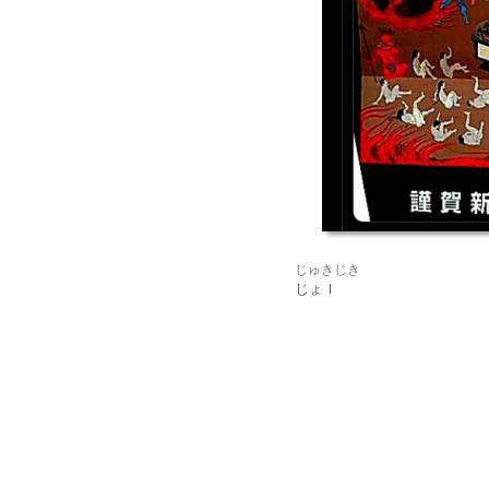
じゅきじき
じょｌ