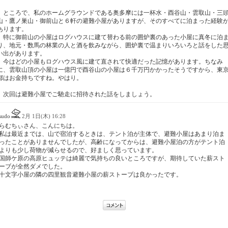
ところで、私のホームグラウンドである奥多摩には一杯水・酉谷山・雲取山・三
山・鷹ノ巣山・御前山と６軒の避難小屋がありますが、そのすべてに泊まった経験
あります。
特に御前山の小屋はログハウスに建て替わる前の囲炉裏のあった小屋に真冬に泊
り、地元・数馬の林業の人と酒を飲みながら、囲炉裏で温まりいろいろと話をした
い出があります。
今はどの小屋もログハウス風に建て直されて快適だった記憶があります。ちなみ
に、雲取山頂の小屋は一億円で酉谷山の小屋は６千万円かかったそうですから、東
都はお金持ちですね。やはり。
次回は避難小屋でご馳走に招待された話をしましょう。
sudo
2月 1日(木) 16:28
らむちぃさん、こんにちは。
私は最近までは、山で宿泊するときは、テント泊が主体で、避難小屋はあまり泊ま
ったことがありませんでしたが、高齢になってからは、避難小屋泊の方がテント泊
よりも少し荷物が減らせるので、好ましく思っています。
国師ケ原の高原ヒュッテは綺麗で気持ちの良いところですが、期待していた薪スト
ーブが全然ダメでした。
十文字小屋の隣の四里観音避難小屋の薪ストーブは良かったです。