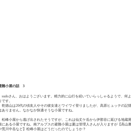
避難小屋の話 3
sudoさん、おはようございます。精力的に山行を続いていらっしゃるようで、何
りです。
乾徳山は20代の頃友人やその彼女達とワイワイ登りましたが、高原ヒュッテの記
はありません。なかなか快適そうな小屋ですね。
松峰小屋から逃げ出されたそうですが、これは仙丈ケ岳から伊那谷に延びる地蔵
根にある小屋ですね。南アルプスの避難小屋は夏は管理人さんが入りますが【高山
や荒川中岳など】松峰小屋はどうだったのでしょうか？