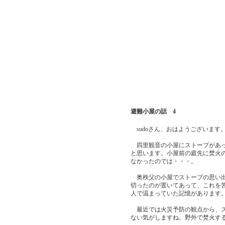
避難小屋の話 4
sudoさん、おはようございます
四里観音の小屋にストーブがあっ
と思います。小屋前の庭先に焚火
なかったのでは・・・。
奥秩父の小屋でストーブの思い出
切ったのが置いてあって、これを
人で温まっていた記憶があります
最近では火災予防の観点から、ス
ない気がしますね。野外で焚火す