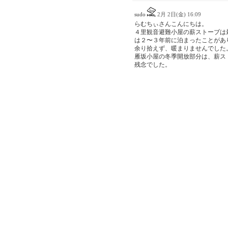
sudo
2月 2日(金) 16:09
らむちぃさんこんにちは。
４里観音避難小屋の薪ストーブは
は２〜３年前に泊まったことがあ
余り拾えず、暖まりませんでした
雁坂小屋の冬季開放部分は、薪ス
残念でした。