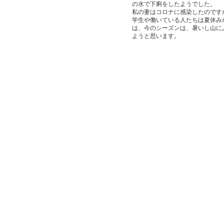
の水で下痢をしたようでした。
私の妻はコロナに感染したのです
学生や働いている人たちは夏休み
は、今のシーズンは、暑いし山に
ようと思います。