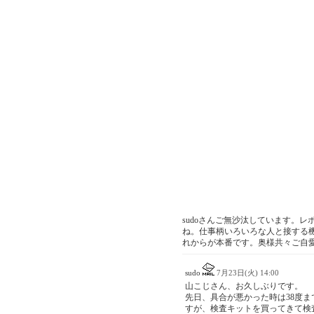
sudoさんご無沙汰しています。
ね。仕事柄いろいろな人と接する
れからが本番です。奥様共々ご自
sudo
7月23日(火) 14:00
山こじさん、お久しぶりです。
先日、具合が悪かった時は38度
すが、検査キットを買ってきて検