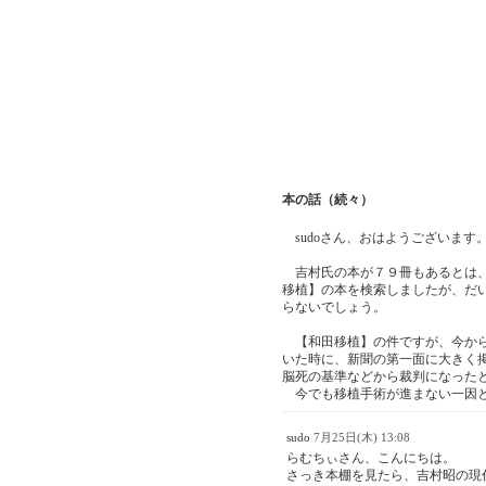
本の話（続々）
sudoさん、おはようございます
吉村氏の本が７９冊もあるとは、
移植】の本を検索しましたが、だ
らないでしょう。
【和田移植】の件ですが、今から
いた時に、新聞の第一面に大きく
脳死の基準などから裁判になった
今でも移植手術が進まない一因と
sudo
7月25日(木) 13:08
らむちぃさん、こんにちは。
さっき本棚を見たら、吉村昭の現