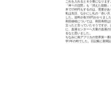
これを入れると８０冊になります
「神々の沈黙」も「消えた鼓動」も
本で1500円もするのは、需要が
私は先日、なかにし礼の「赤い月
した。送料が各350円かかりまし
和田移植については、和田寿郎は
立ったと言っていたそうですが、
に、血液センターへ大量の血液の
るなと思いました。
ちなみに南アフリカの世界第一番
学1年の時でした。日記帳に新聞