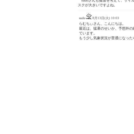
sudoさんも撤退を考えて、ザイ
スクが大きいですよね。
sudo
8月13日(火) 10:03
らむちぃさん、こんにちは。
最近は、猛暑のせいか、予想外の
ています。
もう少し気象状況が普通になった