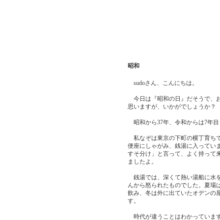
昭和
sudoさん、こんにちは。
今日は『昭和の日』だそうで、お
思いますが、いかがでしょうか？
昭和から37年、令和からは7年目
私なぞは東京の下町の横丁育ちで
便座にしゃがみ、銭湯に入ってい
すそ分け」と言って、よく持って
ましたよ。
銭湯では、深くて熱い湯船に水を
んから怒られたものでした。夏場
飲み、冬は外に出ていたオデンの
す。
時代が違うことはわかっています