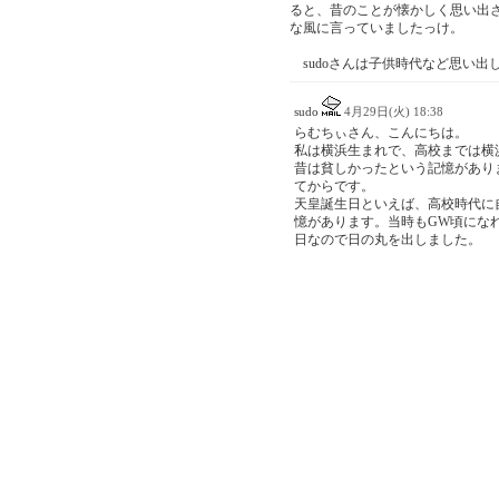
ると、昔のことが懐かしく思い出
な風に言っていましたっけ。
sudoさんは子供時代など思い出
sudo
4月29日(火) 18:38
らむちぃさん、こんにちは。
私は横浜生まれで、高校までは横
昔は貧しかったという記憶があり
てからです。
天皇誕生日といえば、高校時代に
憶があります。当時もGW頃にな
日なので日の丸を出しました。