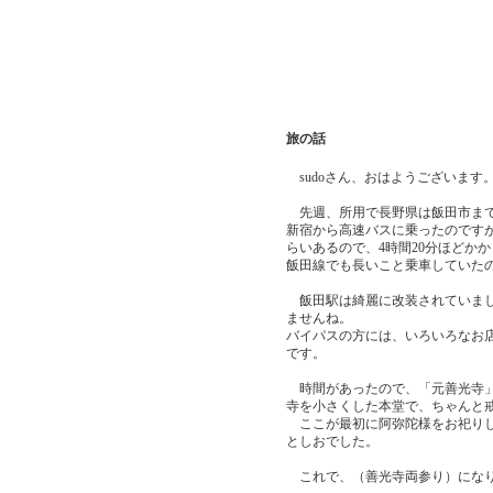
旅の話
sudoさん、おはようございます
先週、所用で長野県は飯田市まで
新宿から高速バスに乗ったのですが
らいあるので、4時間20分ほどか
飯田線でも長いこと乗車していた
飯田駅は綺麗に改装されていまし
ませんね。
バイパスの方には、いろいろなお
です。
時間があったので、「元善光寺」
寺を小さくした本堂で、ちゃんと
ここが最初に阿弥陀様をお祀りし
としおでした。
これで、（善光寺両参り）にな