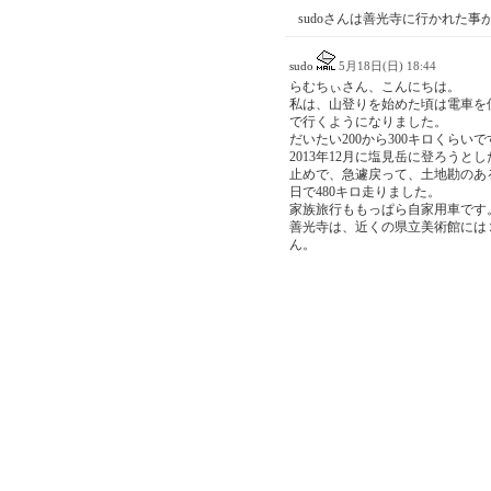
sudoさんは善光寺に行かれた事
sudo
5月18日(日) 18:44
らむちぃさん、こんにちは。
私は、山登りを始めた頃は電車を
で行くようになりました。
だいたい200から300キロくらいで
2013年12月に塩見岳に登ろう
止めで、急遽戻って、土地勘のあ
日で480キロ走りました。
家族旅行ももっぱら自家用車です
善光寺は、近くの県立美術館には
ん。